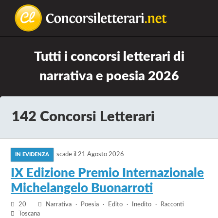
La
Concorsiletterari.net
Tutti i concorsi letterari di
lettura
non
narrativa e poesia 2026
permette
di
camminare,
142 Concorsi Letterari
ma
permette
vai
di
scade il
21 Agosto 2026
al
respirare
bando
IX Edizione Premio Internazionale
IX
Michelangelo Buonarroti
Edizione
Premio
20
Narrativa
Poesia
Edito
Inedito
Racconti
Internazionale
Toscana