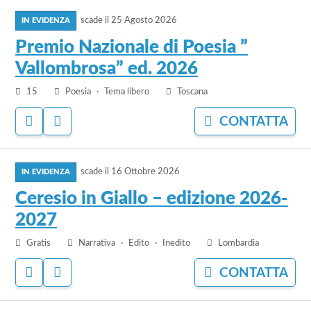
vai
AI
IL
PREFERITI
BANDO
scade il
25 Agosto 2026
al
bando
Premio Nazionale di Poesia ”
Premio
Vallombrosa” ed. 2026
Nazionale
di
15
Poesia
Tema libero
Toscana
Poesia
ACCEDI
ACCEDI
CONTATTA
”
PER
PER
Vallombrosa”
AGGIUNGERE
NASCONDERE
ed.
vai
AI
IL
PREFERITI
BANDO
2026
scade il
16 Ottobre 2026
al
bando
Ceresio in Giallo – edizione 2026-
Ceresio
2027
in
Giallo
Gratis
Narrativa
Edito
Inedito
Lombardia
–
ACCEDI
ACCEDI
CONTATTA
edizione
PER
PER
2026-
AGGIUNGERE
NASCONDERE
2027
vai