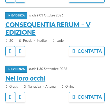
PER
PER
IV
AGGIUNGERE
NASCONDERE
EDIZIONE
vai
AI
IL
PREFERITI
BANDO
scade il
03 Ottobre 2026
al
bando
CONSEQUENTIA RERUM – V
CONSEQUENTIA
EDIZIONE
RERUM
–
20
Poesia
Inedito
Lazio
V
ACCEDI
ACCEDI
CONTATTA
EDIZIONE
PER
PER
AGGIUNGERE
NASCONDERE
vai
AI
IL
PREFERITI
BANDO
scade il
30 Settembre 2026
al
bando
Nei loro occhi
Nei
Gratis
Narrativa
A tema
Online
loro
occhi
ACCEDI
ACCEDI
CONTATTA
PER
PER
AGGIUNGERE
NASCONDERE
vai