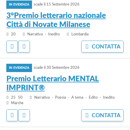
PREFERITI
BANDO
scade il
15 Settembre 2026
al
bando
3°Premio letterario nazionale
3°Premio
Città di Novate Milanese
letterario
nazionale
20
Narrativa
Inedito
Lombardia
Città
ACCEDI
ACCEDI
CONTATTA
di
PER
PER
Novate
AGGIUNGERE
NASCONDERE
Milanese
vai
AI
IL
PREFERITI
BANDO
scade il
30 Settembre 2026
al
bando
Premio Letterario MENTAL
Premio
IMPRINT®
Letterario
MENTAL
25
50
Narrativa
Poesia
A tema
Edito
Inedito
IMPRINT®
Marche
ACCEDI
ACCEDI
CONTATTA
PER
PER
AGGIUNGERE
NASCONDERE