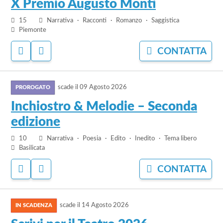
X Premio Augusto Monti
X
15
Narrativa
Racconti
Romanzo
Saggistica
Premio
Piemonte
Augusto
Monti
ACCEDI
ACCEDI
CONTATTA
PER
PER
AGGIUNGERE
NASCONDERE
vai
AI
IL
PREFERITI
BANDO
scade il
09 Agosto 2026
al
bando
Inchiostro & Melodie – Seconda
Inchiostro
edizione
&
Melodie
10
Narrativa
Poesia
Edito
Inedito
Tema libero
–
Basilicata
Seconda
ACCEDI
ACCEDI
CONTATTA
edizione
PER
PER
AGGIUNGERE
NASCONDERE
vai
AI
IL
PREFERITI
BANDO
scade il
14 Agosto 2026
al
bando