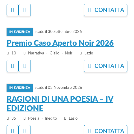
Michelangelo
ACCEDI
ACCEDI
CONTATTA
Buonarroti
PER
PER
AGGIUNGERE
NASCONDERE
vai
AI
IL
PREFERITI
BANDO
scade il
30 Settembre 2026
al
bando
Premio Caso Aperto Noir 2026
Premio
10
Narrativa
Giallo
Noir
Lazio
Caso
Aperto
ACCEDI
ACCEDI
CONTATTA
Noir
PER
PER
2026
AGGIUNGERE
NASCONDERE
vai
AI
IL
PREFERITI
BANDO
scade il
03 Novembre 2026
al
bando
RAGIONI DI UNA POESIA – IV
RAGIONI
EDIZIONE
DI
UNA
35
Poesia
Inedito
Lazio
POESIA
ACCEDI
ACCEDI
CONTATTA
–