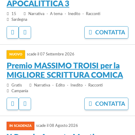
bando
APOCALITTICA 3
APOCALITTICA
15
Narrativa
A tema
Inedito
Racconti
3
Sardegna
ACCEDI
ACCEDI
CONTATTA
PER
PER
AGGIUNGERE
NASCONDERE
vai
AI
IL
PREFERITI
BANDO
scade il
07 Settembre 2026
al
bando
Premio MASSIMO TROISI per la
Premio
MIGLIORE SCRITTURA COMICA
MASSIMO
TROISI
Gratis
Narrativa
Edito
Inedito
Racconti
per
Campania
la
ACCEDI
ACCEDI
CONTATTA
MIGLIORE
PER
PER
SCRITTURA
AGGIUNGERE
NASCONDERE
vai
AI
IL
COMICA
PREFERITI
BANDO
scade il
08 Agosto 2026
al
bando