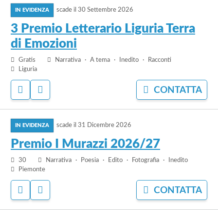
AI
IL
PREFERITI
BANDO
scade il
30 Settembre 2026
al
bando
3 Premio Letterario Liguria Terra
3
di Emozioni
Premio
Letterario
Gratis
Narrativa
A tema
Inedito
Racconti
Liguria
Liguria
Terra
ACCEDI
ACCEDI
CONTATTA
di
PER
PER
Emozioni
AGGIUNGERE
NASCONDERE
vai
AI
IL
PREFERITI
BANDO
scade il
31 Dicembre 2026
al
bando
Premio I Murazzi 2026/27
Premio
30
Narrativa
Poesia
Edito
Fotografia
Inedito
I
Piemonte
Murazzi
2026/27
ACCEDI
ACCEDI
CONTATTA
PER
PER
AGGIUNGERE
NASCONDERE
vai
AI
IL