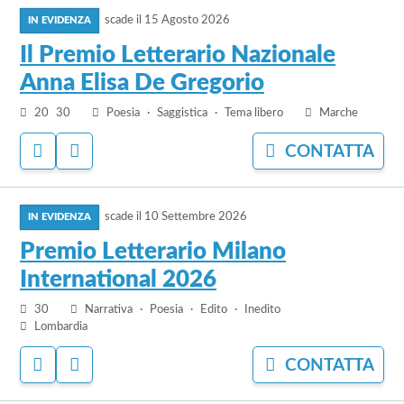
vai
AI
IL
PREFERITI
BANDO
scade il
15 Agosto 2026
al
bando
Il Premio Letterario Nazionale
Il
Anna Elisa De Gregorio
Premio
Letterario
20
30
Poesia
Saggistica
Tema libero
Marche
Nazionale
ACCEDI
ACCEDI
CONTATTA
Anna
PER
PER
Elisa
AGGIUNGERE
NASCONDERE
De
vai
AI
IL
PREFERITI
BANDO
Gregorio
scade il
10 Settembre 2026
al
bando
Premio Letterario Milano
Premio
International 2026
Letterario
Milano
30
Narrativa
Poesia
Edito
Inedito
International
Lombardia
2026
ACCEDI
ACCEDI
CONTATTA
PER
PER
AGGIUNGERE
NASCONDERE