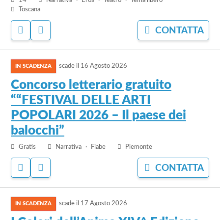
14
Narrativa
Eros
Teatro
Tema libero
una
Toscana
storia
4
ACCEDI
ACCEDI
CONTATTA
PER
PER
AGGIUNGERE
NASCONDERE
vai
AI
IL
PREFERITI
BANDO
scade il
16 Agosto 2026
al
bando
Concorso letterario gratuito
Concorso
““FESTIVAL DELLE ARTI
letterario
POPOLARI 2026 – Il paese dei
gratuito
““FESTIVAL
balocchi”
DELLE
Gratis
Narrativa
Fiabe
Piemonte
ARTI
POPOLARI
ACCEDI
ACCEDI
CONTATTA
2026
PER
PER
AGGIUNGERE
NASCONDERE
–
vai
AI
IL
Il
PREFERITI
BANDO
scade il
17 Agosto 2026
al
paese
bando