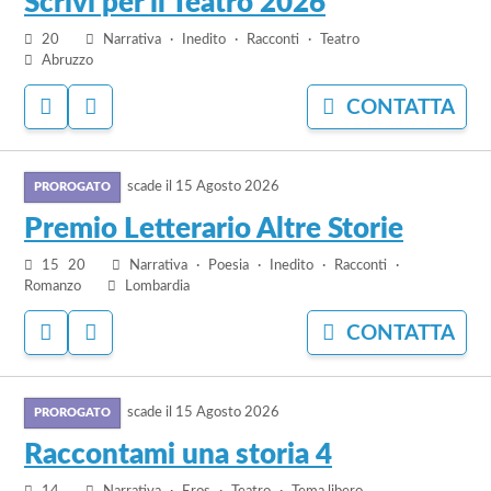
Scrivi per il Teatro 2026
Scrivi
20
Narrativa
Inedito
Racconti
Teatro
per
Abruzzo
il
Teatro
ACCEDI
ACCEDI
CONTATTA
2026
PER
PER
AGGIUNGERE
NASCONDERE
vai
AI
IL
PREFERITI
BANDO
scade il
15 Agosto 2026
al
bando
Premio Letterario Altre Storie
Premio
15
20
Narrativa
Poesia
Inedito
Racconti
Letterario
Romanzo
Lombardia
Altre
Storie
ACCEDI
ACCEDI
CONTATTA
PER
PER
AGGIUNGERE
NASCONDERE
vai
AI
IL
PREFERITI
BANDO
scade il
15 Agosto 2026
al
bando
Raccontami una storia 4
Raccontami