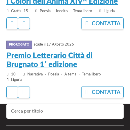
I Colori dell’Anima XIV^ Edizione
dei
I
balocchi”
Gratis
15
Poesia
Inedito
Tema libero
Liguria
Colori
dell’Anima
ACCEDI
ACCEDI
CONTATTA
XIV^
PER
PER
Edizione
AGGIUNGERE
NASCONDERE
vai
AI
IL
PREFERITI
BANDO
scade il
17 Agosto 2026
al
bando
Premio Letterario Città di
Premio
Brugnato 1′ edizione
Letterario
Città
10
Narrativa
Poesia
A tema
Tema libero
di
Liguria
Brugnato
ACCEDI
ACCEDI
CONTATTA
1′
PER
PER
edizione
AGGIUNGERE
NASCONDERE
AI
IL
PREFERITI
BANDO