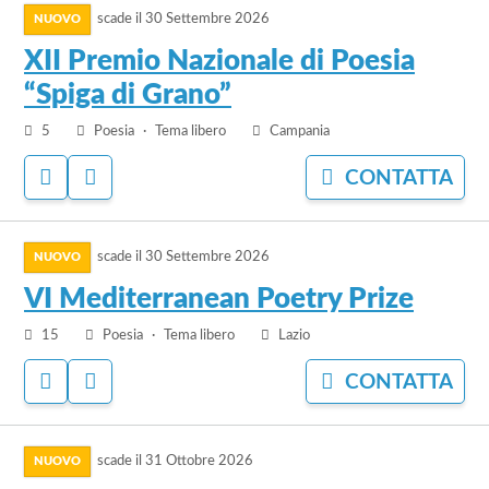
AI
IL
PREFERITI
BANDO
scade il
30 Settembre 2026
al
bando
XII Premio Nazionale di Poesia
XII
“Spiga di Grano”
Premio
Nazionale
5
Poesia
Tema libero
Campania
di
ACCEDI
ACCEDI
CONTATTA
Poesia
PER
PER
“Spiga
AGGIUNGERE
NASCONDERE
di
vai
AI
IL
PREFERITI
BANDO
Grano”
scade il
30 Settembre 2026
al
bando
VI Mediterranean Poetry Prize
VI
15
Poesia
Tema libero
Lazio
Mediterranean
Poetry
ACCEDI
ACCEDI
CONTATTA
Prize
PER
PER
AGGIUNGERE
NASCONDERE
vai
AI
IL
PREFERITI
BANDO
scade il
31 Ottobre 2026
al