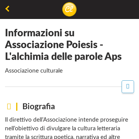
Torna
alla
La
Concorsiletterari.net
pagina
lettura
precedente
Informazioni su
non
Associazione Poiesis -
permette
L'alchimia delle parole Aps
di
camminare,
associazione culturale
ma
permette
P
di
A
G
respirare
I
Biografia
N
A
Il direttivo dell’Associazione intende proseguire
F
A
nell’obiettivo di divulgare la cultura letteraria
C
tramite la scrittura poetica, narrativa ed altre