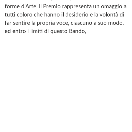
E
B
forme d’Arte. Il Premio rappresenta un omaggio a
O
tutti coloro che hanno il desiderio e la volontà di
O
K
far sentire la propria voce, ciascuno a suo modo,
D
ed entro i limiti di questo Bando,
I
A
S
S
O
C
I
A
Z
I
O
N
E
P
O
I
E
S