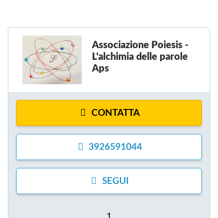
A
P
S
Associazione Poiesis -
L'alchimia delle parole
Aps
CONTATTA
3926591044
SEGUI
1