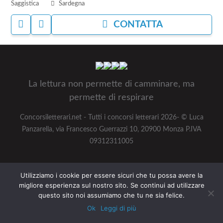
Saggistica
Sardegna
Gramsci
–
ACCEDI
ACCEDI
CONTATTA
XX
PER
PER
Edizione
AGGIUNGERE
NASCONDERE
AI
IL
PREFERITI
BANDO
Facebook
Twitter
Instagram
Youtube
La lettura non permette di camminare, ma
permette di respirare
Concorsiletterari.net - Tutti i concorsi letterari 2026- © Luca
Panzarella, via Francesco Guerrazzi 10, 20900 Monza P.IVA
09312311005
Utilizziamo i cookie per essere sicuri che tu possa avere la
migliore esperienza sul nostro sito. Se continui ad utilizzare
questo sito noi assumiamo che tu ne sia felice.
Ok
Leggi di più
Bandi
Salvati
Risorse
Menu