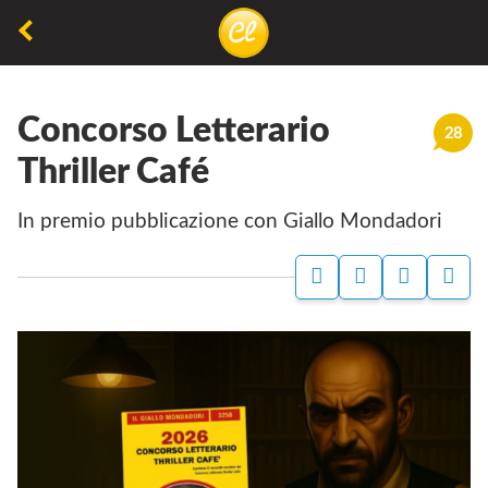
La
lettura
Concorso Letterario
non
28
permette
Thriller Café
di
In premio pubblicazione con Giallo Mondadori
camminare,
ma
permette
di
respirare