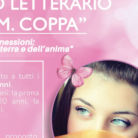
G
S
O
I
C
U
O
N
N
G
D
E
E
R
R
E
E
A
I
I
L
P
B
R
A
E
N
F
D
E
O
R
I
T
I