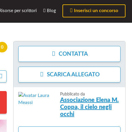
Inserisci un concorso
isorse per scrittori
Blog
0
CONTATTA
SCARICA
ALLEGATO
C
O
N
D
Pubblicato da
I
Associazione Elena M.
V
Coppa, il cielo negli
I
occhi
D
I