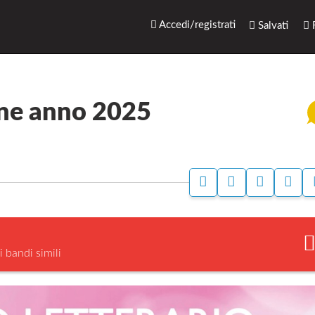
rari.net
Accedi/registrati
Salvati
R
one anno 2025
A
A
S
S
C
C
T
E
C
C
A
G
E
E
M
N
D
D
P
A
I
I
A
L
i bandi simili
P
P
A
E
E
B
R
R
A
A
N
N
G
A
D