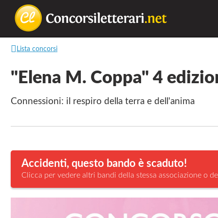
Concorsilette
La
Lista concorsi
lettura
non
"Elena M. Coppa" 4 edizi
permette
di
Connessioni: il respiro della terra e dell'anima
camminare,
ma
permette
di
Accidenti, questo bando è scaduto!
respirare
Clicca per vedere altri bandi della stessa associazione o de