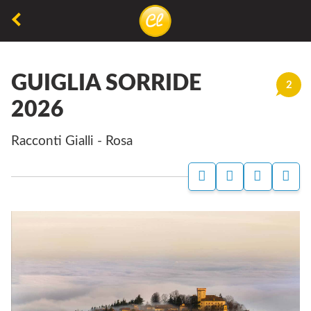
La
lettura
GUIGLIA SORRIDE
non
2
permette
2026
di
Racconti Gialli - Rosa
camminare,
ma
permette
di
respirare