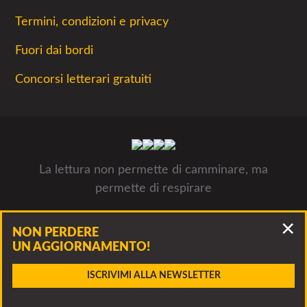
Termini, condizioni e privacy
Fuori dai bordi
Concorsi letterari gratuiti
La lettura non permette di camminare, ma
permette di respirare
Concorsiletterari.net - Tutti i concorsi letterari 2026- © Luca
NON PERDERE
Panzarella, via Francesco Guerrazzi 10, 20900 Monza P.IVA
UN AGGIORNAMENTO!
09312311005
Accidenti, questo bando è scaduto!
ISCRIVIMI ALLA NEWSLETTER
Clicca per vedere altri bandi della stessa associazione o
CONTATTA
dei bandi simili