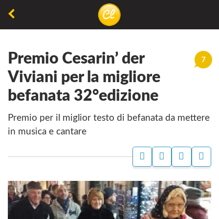
La
lettura
Premio Cesarin’ der
non
7
permette
Viviani per la migliore
di
befanata 32°edizione
camminare,
ma
premio per il miglior testo di befanata da mettere
permette
in musica e cantare
di
respirare