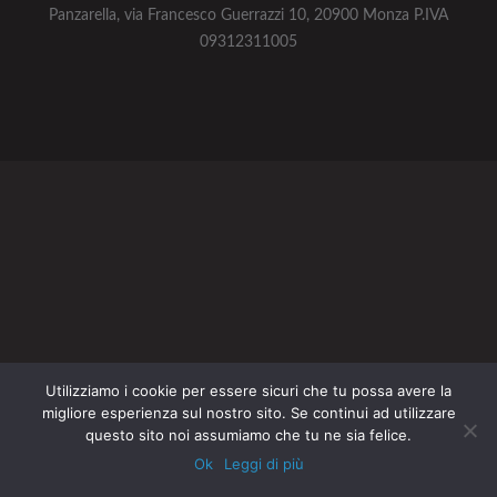
Panzarella, via Francesco Guerrazzi 10, 20900 Monza P.IVA
09312311005
Utilizziamo i cookie per essere sicuri che tu possa avere la
migliore esperienza sul nostro sito. Se continui ad utilizzare
questo sito noi assumiamo che tu ne sia felice.
Ok
Leggi di più
Bandi
Salvati
Risorse
Menu