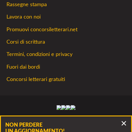
Rassegne stampa
Lavora con noi
Promuovi concorsiletterari.net
Corsi di scrittura
Termini, condizioni e privacy
Fuori dai bordi
Concorsi letterari gratuiti
Facebook
Twitter
Instagram
Youtube
La lettura non permette di camminare, ma
NON PERDERE
permette di respirare
UN AGGIORNAMENTO!