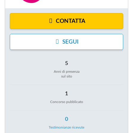
E
E
D
1
U
/
E
2
CONTATTA
T
T
I
E
SEGUI
1
/
2
5
Anni di presenza
sul sito
1
Concorso pubblicato
0
Testimonianze ricevute