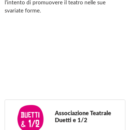
l’intento di promuovere il teatro nelle sue
O
O
K
C
svariate forme.
D
I
I
A
A
Z
S
I
S
O
O
N
C
E
I
T
A
E
Z
A
I
T
O
R
N
A
E
L
T
E
E
D
A
U
T
E
Associazione Teatrale
R
T
Duetti e 1/2
A
T
L
I