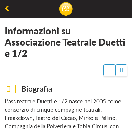
Torna
alla
La
Concorsiletterari.net
pagina
lettura
precedente
Informazioni su
non
Associazione Teatrale Duetti
permette
e 1/2
di
camminare,
ma
P
S
A
I
permette
G
T
di
I
O
Biografia
N
respirare
A
E
L’ass.teatrale Duetti e 1/2 nasce nel 2005 come
F
B
A
D
consorzio di cinque compagnie teatrali:
C
I
Freakclown, Teatro del Cacao, Mirko e Pallino,
E
A
B
S
Compagnia della Polveriera e Tobia Circus, con
O
S