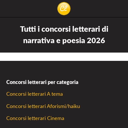
La
Concorsiletterari.net
lettura
Tutti i concorsi letterari di
non
narrativa e poesia 2026
permette
di
camminare,
ma
permette
Concorsi letterari per categoria
di
respirare
Concorsi letterari A tema
Concorsi letterari Aforismi/haiku
Concorsi letterari Cinema