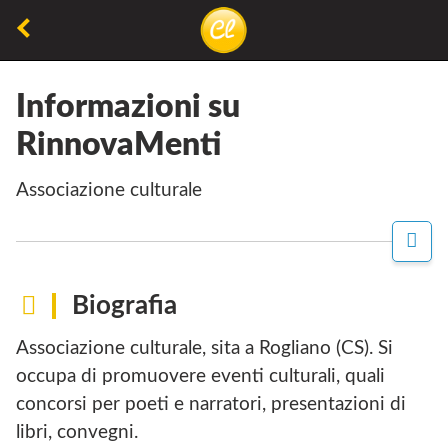
Torna
alla
La
Concorsiletterari.net
pagina
lettura
precedente
Informazioni su
non
RinnovaMenti
permette
di
associazione culturale
camminare,
ma
P
A
permette
G
di
I
Biografia
N
respirare
A
Associazione culturale, sita a Rogliano (CS). Si
F
A
occupa di promuovere eventi culturali, quali
C
concorsi per poeti e narratori, presentazioni di
E
B
libri, convegni.