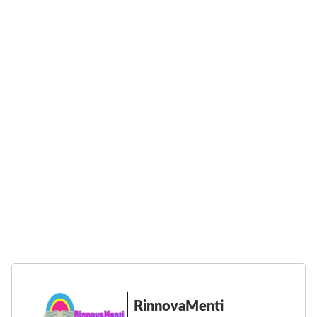
O
O
K
D
I
R
I
N
N
O
V
A
M
E
N
T
I
RinnovaMenti