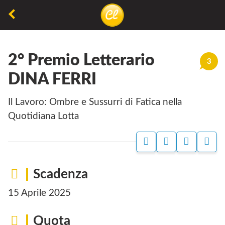
La
lettura
2° Premio Letterario
non
3
permette
DINA FERRI
di
Il Lavoro: Ombre e Sussurri di Fatica nella
camminare,
Quotidiana Lotta
ma
permette
di
respirare
Scadenza
15 Aprile 2025
Quota