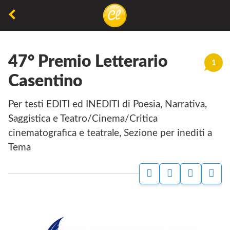
La
lettura
47° Premio Letterario
non
1
permette
Casentino
di
Per testi EDITI ed INEDITI di Poesia, Narrativa,
camminare,
Saggistica e Teatro/Cinema/Critica
ma
cinematografica e teatrale, Sezione per inediti a
permette
Tema
di
respirare