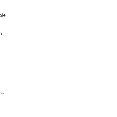
ole
 e
sso