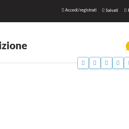
rari.net
Accedi/registrati
Salvati
R
izione
A
A
S
S
C
C
T
E
C
C
A
G
E
E
M
N
D
D
P
A
I
I
A
L
P
P
A
E
E
B
R
R
A
A
N
N
G
A
D
G
S
O
I
C