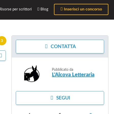
Inserisci un concorso
isorse per scrittori
Blog
3
CONTATTA
C
O
N
D
Pubblicato da
I
L'Alcova Letteraria
V
I
D
I
SEGUI