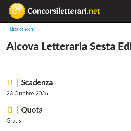
Concorsilette
La
Lista concorsi
lettura
non
Alcova Letteraria Sesta Ed
permette
di
camminare,
ma
Scadenza
permette
di
23 Ottobre 2026
respirare
Quota
Gratis