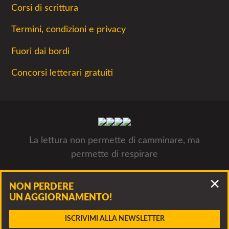
Corsi di scrittura
Termini, condizioni e privacy
Fuori dai bordi
Concorsi letterari gratuiti
La lettura non permette di camminare, ma
permette di respirare
Concorsiletterari.net - Tutti i concorsi letterari 2026- © Luca
NON PERDERE
Panzarella, via Francesco Guerrazzi 10, 20900 Monza P.IVA
UN AGGIORNAMENTO!
09312311005
Accidenti, questo bando è scaduto!
ISCRIVIMI ALLA NEWSLETTER