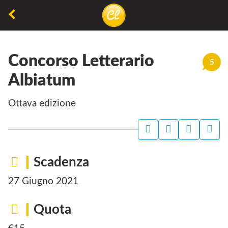
La
lettura
Concorso Letterario
non
5
permette
Albiatum
di
Ottava edizione
camminare,
ma
permette
di
Scadenza
respirare
27 Giugno 2021
Quota