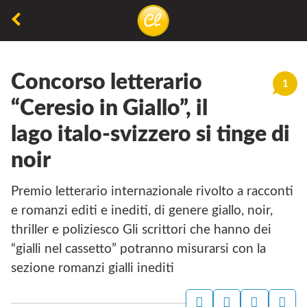
La
lettura
Concorso letterario
non
1
permette
“Ceresio in Giallo”, il
di
lago italo-svizzero si tinge di
camminare,
noir
ma
permette
Premio letterario internazionale rivolto a racconti
di
e romanzi editi e inediti, di genere giallo, noir,
respirare
thriller e poliziesco Gli scrittori che hanno dei
“gialli nel cassetto” potranno misurarsi con la
sezione romanzi gialli inediti