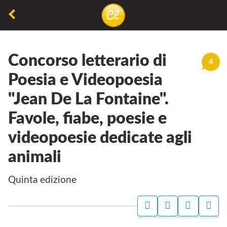
La
lettura
Concorso letterario di
non
4
permette
Poesia e Videopoesia
di
"Jean De La Fontaine".
camminare,
Favole, fiabe, poesie e
ma
permette
videopoesie dedicate agli
di
animali
respirare
quinta edizione