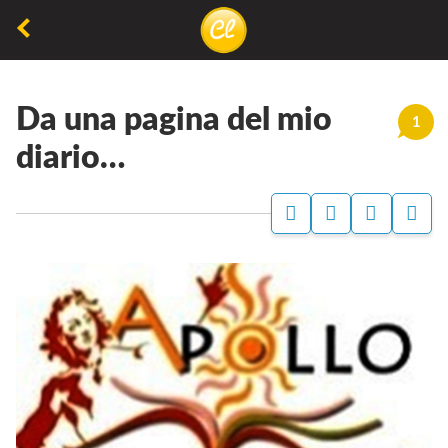
La
lettura
Da una pagina del mio
non
1
permette
diario…
di
camminare,
ma
permette
di
respirare