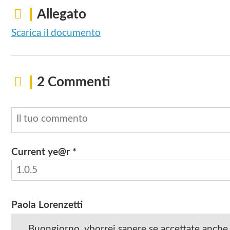
Allegato
Scarica il documento
2 Commenti
Current ye@r
*
Paola Lorenzetti
Buongiorno, vborrei sapere se accettate anche