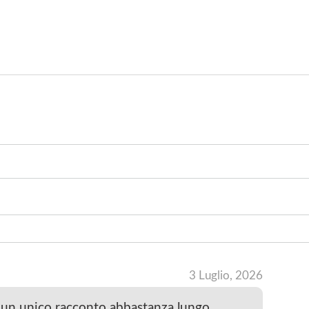
INV
3 Luglio, 2026
 un unico racconto abbastanza lungo.