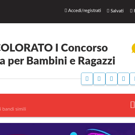
rari.net
Accedi/registrati
Salvati
R
OLORATO I Concorso
va per Bambini e Ragazzi
A
A
S
S
C
C
T
E
C
C
A
G
E
E
M
N
D
D
P
A
I
I
A
L
i bandi simili
P
P
A
E
E
B
R
R
A
A
N
N