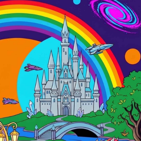
G
A
D
G
S
O
I
C
U
O
N
N
G
D
E
E
R
R
E
E
A
I
I
L
P
B
R
A
E
N
F
D
E
O
R
I
T
I