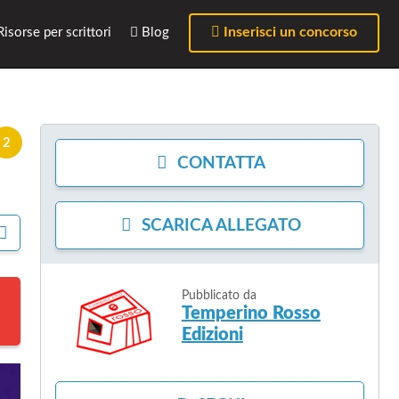
Inserisci un concorso
isorse per scrittori
Blog
2
CONTATTA
SCARICA
ALLEGATO
C
O
N
D
Pubblicato da
I
Temperino Rosso
V
I
Edizioni
D
I