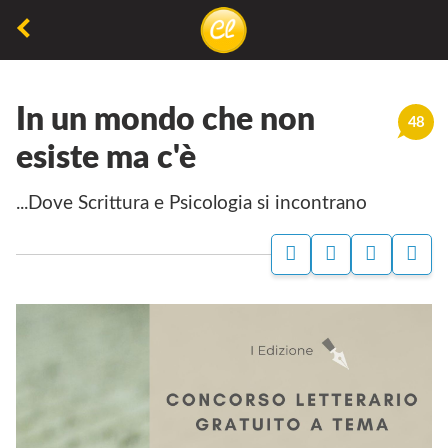
La
lettura
In un mondo che non
non
48
permette
esiste ma c'è
di
...dove Scrittura e Psicologia si incontrano
camminare,
ma
permette
di
respirare