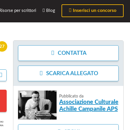
Inserisci un concorso
isorse per scrittori
Blog
27
CONTATTA
SCARICA
ALLEGATO
C
O
N
D
I
Pubblicato da
Associazione Culturale
V
I
Achille Campanile APS
D
I