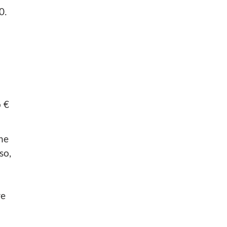
0.
o €
che
so,
re