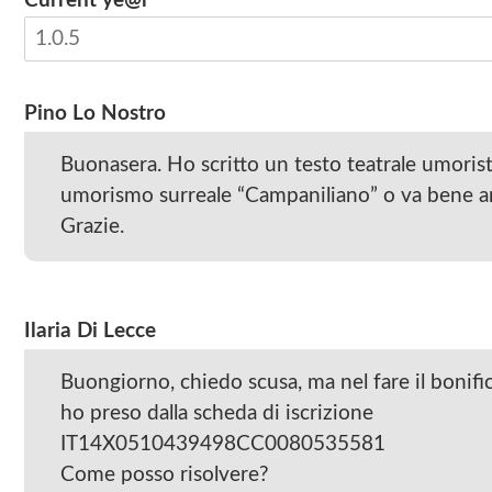
Current ye@r
*
Pino Lo Nostro
Buonasera. Ho scritto un testo teatrale umorist
umorismo surreale “Campaniliano” o va bene a
Grazie.
Ilaria Di Lecce
Buongiorno, chiedo scusa, ma nel fare il bonif
ho preso dalla scheda di iscrizione
IT14X0510439498CC0080535581
Come posso risolvere?