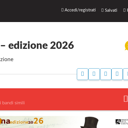
rari.net
Accedi/registrati
Salvati
R
 – edizione 2026
izione
A
A
S
S
C
C
T
E
C
C
A
G
E
E
M
N
D
D
P
A
I
I
A
L
i bandi simili
P
P
A
E
E
B
R
R
A
A
N
N
G
A
D