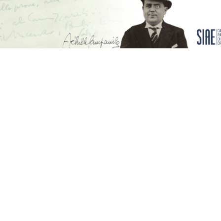
G
S
O
I
C
U
O
N
N
G
D
E
E
R
R
E
E
A
I
I
L
P
B
R
A
E
N
F
D
E
O
R
I
T
I