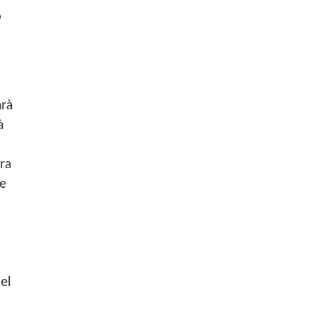
o
arà
à
ra
re
el