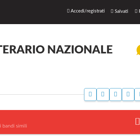
rari.net
Accedi/registrati
Salvati
R
TERARIO NAZIONALE
A
A
S
S
C
C
T
E
C
C
A
G
E
E
M
N
D
D
P
A
I
I
A
L
i bandi simili
P
P
A
E
E
B