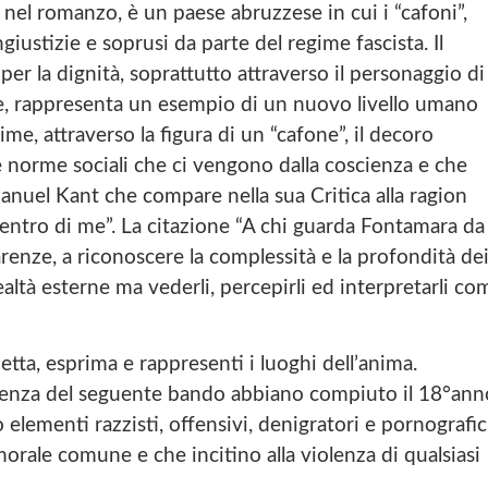
 nel romanzo, è un paese abruzzese in cui i “cafoni”,
giustizie e soprusi da parte del regime fascista. Il
 per la dignità, soprattutto attraverso il personaggio di
te, rappresenta un esempio di un nuovo livello umano
me, attraverso la figura di un “cafone”, il decoro
e norme sociali che ci vengono dalla coscienza e che
nuel Kant che compare nella sua Critica alla ragion
e dentro di me”. La citazione “A chi guarda Fontamara da
renze, a riconoscere la complessità e la profondità de
ealtà esterne ma vederli, percepirli ed interpretarli co
etta, esprima e rappresenti i luoghi dell’anima.
adenza del seguente bando abbiano compiuto il 18°ann
lementi razzisti, offensivi, denigratori e pornografici
 morale comune e che incitino alla violenza di qualsiasi