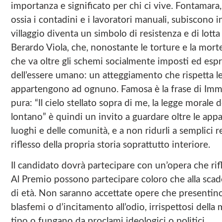
importanza e significato per chi ci vive. Fontamara,
ossia i contadini e i lavoratori manuali, subiscono in
villaggio diventa un simbolo di resistenza e di lotta
Berardo Viola, che, nonostante le torture e la mor
che va oltre gli schemi socialmente imposti ed espri
dell’essere umano: un atteggiamento che rispetta l
appartengono ad ognuno. Famosa è la frase di Imma
pura: “Il cielo stellato sopra di me, la legge moral
lontano” è quindi un invito a guardare oltre le appa
luoghi e delle comunità, e a non ridurli a semplici r
riflesso della propria storia soprattutto interiore.
Il candidato dovrà partecipare con un’opera che rifl
Al Premio possono partecipare coloro che alla sc
di età. Non saranno accettate opere che presentino e
blasfemi o d’incitamento all’odio, irrispettosi della
tipo o fungano da proclami ideologici o politici.