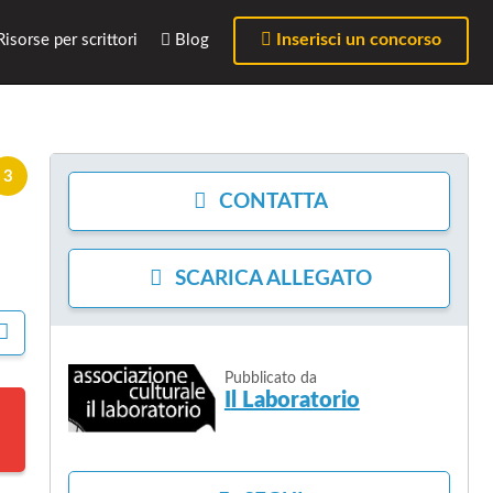
Inserisci un concorso
isorse per scrittori
Blog
3
CONTATTA
SCARICA
ALLEGATO
C
O
N
Pubblicato da
D
Il Laboratorio
I
V
I
D