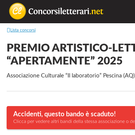
Concorsilette
La
Lista concorsi
lettura
non
PREMIO ARTISTICO-LET
permette
“APERTAMENTE” 2025
di
camminare,
Associazione Culturale “Il laboratorio” Pescina (AQ)
ma
permette
di
respirare
Accidenti, questo bando è scaduto!
Clicca per vedere altri bandi della stessa associazione o de