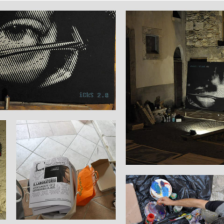
R
R
A
A
N
N
G
A
D
G
S
O
I
C
U
O
N
N
G
D
E
E
R
R
E
E
A
I
I
L
P
B
R
A
E
N
F
D
E
O
R
I
T
I