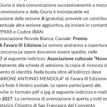
a Giuria si darà comunicazione successivamente a mezz
a Commissione e della Giuria è insindacabile ed
clusione della sezione
A
(gratuita), prevede un contrib
entuale altra sezione aggiuntiva, da inviare in contant
2PXXX e Codice IBAN:
 Associazione Nuvola Bianca; Causale:
Premio
avara III Edizione.
Le somme andranno a copertur
l concorso.Le opere dovranno essere spedite, nelle
27
al seguente indirizzo:
Associazione culturale “Nuvo
itamente alla scheda di adesione, la copia di ricevuta d
to di identità. Nella busta oltre all’indirizzo deve
le “BARONE ANTONIO MENDOLA” di Favara III Edizione
arà fede il timbro postale. Le opere partecipanti alle
che in formato pdf o jpg al seguente indirizzo e-mail
e 2027
. La cerimonia di premiazione è aperta a tutti e
 storico Chiostro di San Francesco del Convento