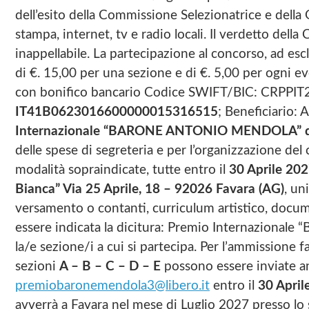
dell’esito della Commissione Selezionatrice e dell
stampa, internet, tv e radio locali. Il verdetto dell
inappellabile. La partecipazione al concorso, ad es
di €. 15,00 per una sezione e di €. 5,00 per ogni ev
con bonifico bancario Codice SWIFT/BIC: CRPPIT
IT41B0623016600000015316515
; Beneficiario:
Internazionale “BARONE ANTONIO MENDOLA” di F
delle spese di segreteria e per l’organizzazione de
modalità sopraindicate, tutte entro il
30 Aprile 20
Bianca” Via 25 Aprile, 18 – 92026 Favara (AG)
, un
versamento o contanti, curriculum artistico, documen
essere indicata la dicitura: Premio Internaziona
la/e sezione/i a cui si partecipa. Per l’ammissione f
sezioni
A – B –
C – D – E
possono essere inviate an
premiobaronemendola3@libero.it
entro il
30 April
avverrà a Favara nel mese di Luglio 2027 presso lo