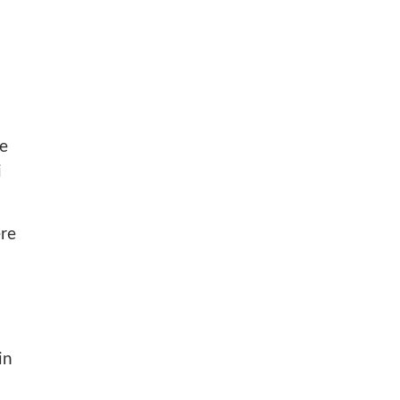
 e
i
ere
in