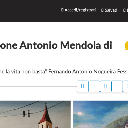
rari.net
Accedi/registrati
Salvati
R
rone Antonio Mendola di
ne che la vita non basta" Fernando António Nogueira Pes
A
A
S
S
C
C
T
E
C
C
A
G
E
E
M
N
D
D
P
A
I
I
A
L
P
P
A
E
E
B