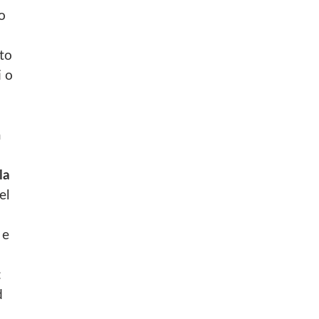
o
uto
i o
a
la
el
 e
:
d