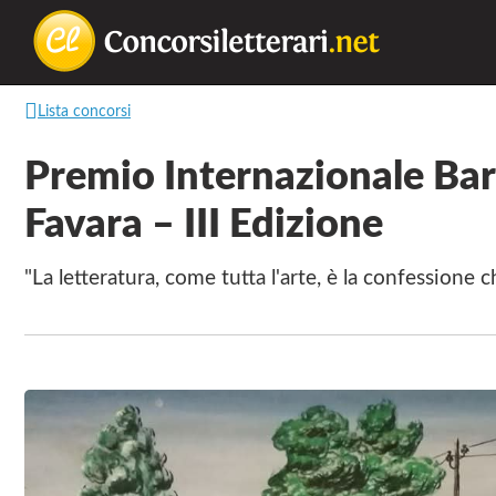
Concorsilette
La
Lista concorsi
lettura
non
Premio Internazionale Ba
permette
Favara – III Edizione
di
camminare,
"La letteratura, come tutta l'arte, è la confessio
ma
permette
di
respirare