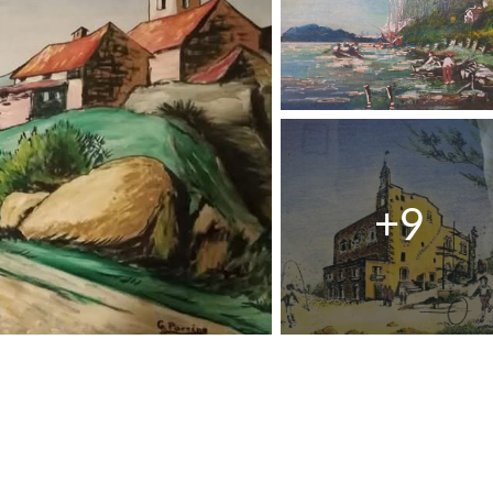
R
R
A
A
N
N
G
A
D
G
S
O
I
C
U
O
N
N
G
D
E
E
R
R
E
E
A
I
I
L
P
B
R
A
E
N
F
D
E
O
R
I
T
I