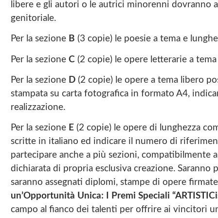
libere e gli autori o le autrici minorenni dovranno a
genitoriale.
Per la sezione
B
(3 copie) le poesie a tema e lunghe
Per la sezione
C
(2 copie) le opere letterarie a tema
Per la sezione
D
(2 copie) le opere a tema libero po
stampata su carta fotografica in formato A4, indicand
realizzazione.
Per la sezione
E
(2 copie) le opere di lunghezza comp
scritte in italiano ed indicare il numero di riferime
partecipare anche a più sezioni, compatibilmente 
dichiarata di propria esclusiva creazione. Saranno pr
saranno assegnati diplomi, stampe di opere firmate da a
u
n’Opportunità Unica: I Premi Speciali “ARTISTI
campo al fianco dei talenti per offrire ai vincitori u