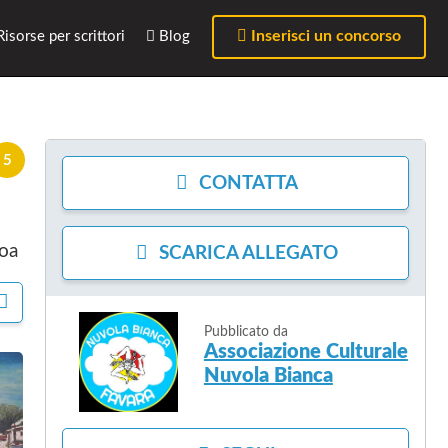
Inserisci un concorso
isorse per scrittori
Blog
5
CONTATTA
soa
SCARICA
ALLEGATO
C
O
Pubblicato da
N
Associazione Culturale
D
Nuvola Bianca
I
V
I
D