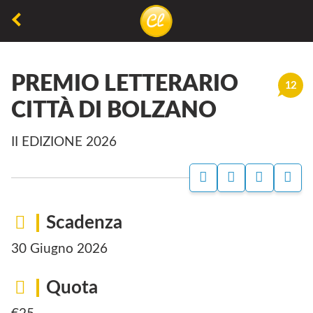
La
lettura
PREMIO LETTERARIO
non
12
permette
CITTÀ DI BOLZANO
di
II EDIZIONE 2026
camminare,
ma
permette
di
Scadenza
respirare
30 Giugno 2026
Quota