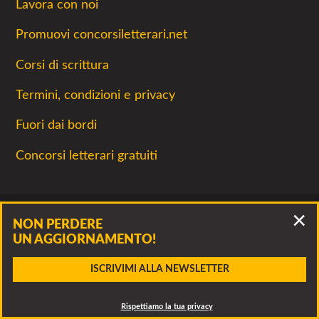
Lavora con noi
Promuovi concorsiletterari.net
Corsi di scrittura
Termini, condizioni e privacy
Fuori dai bordi
Concorsi letterari gratuiti
NON PERDERE
UN AGGIORNAMENTO!
La lettura non permette di camminare, ma
Accidenti, questo bando è scaduto!
permette di respirare
ISCRIVIMI ALLA NEWSLETTER
Clicca per vedere altri bandi della stessa associazione o
SCARICA
ALLEGATO
CONTATTA
dei bandi simili
Concorsiletterari.net - Tutti i concorsi letterari 2026- © Luca
Rispettiamo la tua privacy
Panzarella, via Francesco Guerrazzi 10, 20900 Monza P.IVA