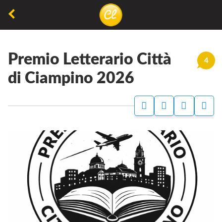
La
lettura
Premio Letterario Città
non
4
permette
di Ciampino 2026
di
camminare,
ma
permette
di
respirare