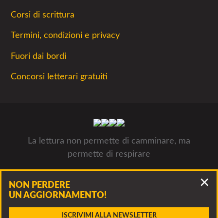
Corsi di scrittura
Termini, condizioni e privacy
Fuori dai bordi
Concorsi letterari gratuiti
La lettura non permette di camminare, ma
permette di respirare
Concorsiletterari.net - Tutti i concorsi letterari 2026- © Luca
NON PERDERE
Panzarella, via Francesco Guerrazzi 10, 20900 Monza P.IVA
UN AGGIORNAMENTO!
09312311005
Accidenti, questo bando è scaduto!
ISCRIVIMI ALLA NEWSLETTER