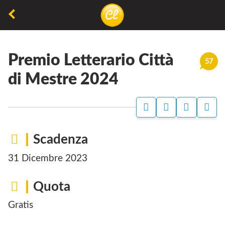
La
lettura
Premio Letterario Città
non
57
permette
di Mestre 2024
di
camminare,
ma
permette
Scadenza
di
31 Dicembre 2023
respirare
Quota
Gratis