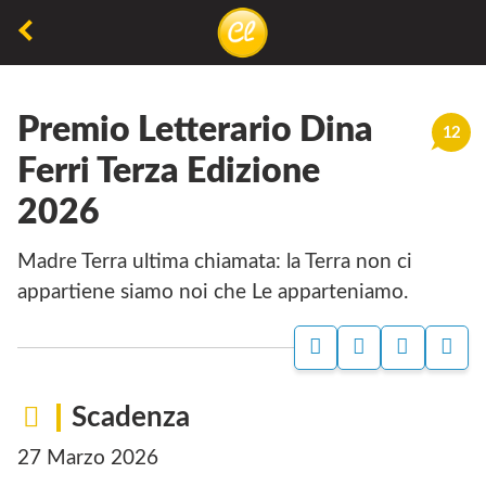
La
lettura
Premio Letterario Dina
non
12
permette
Ferri Terza Edizione
di
2026
camminare,
ma
Madre Terra ultima chiamata: la Terra non ci
permette
appartiene siamo noi che Le apparteniamo.
di
respirare
Scadenza
27 Marzo 2026