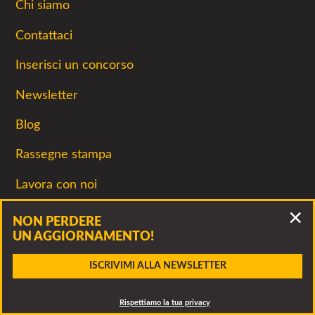
Chi siamo
Contattaci
Inserisci un concorso
Newsletter
Blog
Rassegne stampa
Lavora con noi
Promuovi concorsiletterari.net
NON PERDERE
UN AGGIORNAMENTO!
Corsi di scrittura
Accidenti, questo bando è scaduto!
ISCRIVIMI ALLA NEWSLETTER
Termini, condizioni e privacy
Clicca per vedere altri bandi della stessa associazione o
SCARICA
ALLEGATO
CONTATTA
dei bandi simili
Fuori dai bordi
Rispettiamo la tua privacy