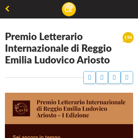
La
lettura
Premio Letterario
non
194
permette
Internazionale di Reggio
di
Emilia Ludovico Ariosto
camminare,
ma
permette
di
respirare