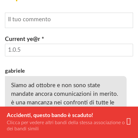
Current ye@r
*
INVIA
gabriele
Siamo ad ottobre e non sono state
mandate ancora comunicazioni in merito.
è una mancanza nei confronti di tutte le
persone che hanno speso soldi per
Accidenti, questo bando è scaduto!
partecipare
Clicca per vedere altri bandi della stessa associazione o
SCARICA
ALLEGATO
CONTATTA
dei bandi simili
Segnala
Rispondi