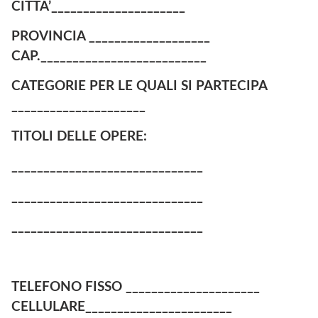
CITTA’_____________________
PROVINCIA ___________________
CAP.__________________________
CATEGORIE PER LE QUALI SI PARTECIPA
_____________________
TITOLI DELLE OPERE:
______________________________
______________________________
______________________________
TELEFONO FISSO _____________________
CELLULARE_______________________