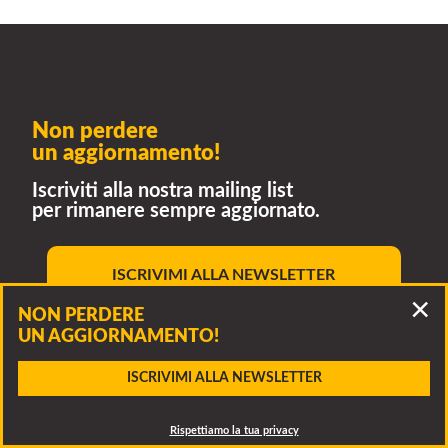
Non perdere
un aggiornamento!
Iscriviti alla nostra mailing list
per rimanere sempre aggiornato.
ISCRIVIMI ALLA NEWSLETTER
NON PERDERE
Rispettiamo la tua privacy
UN AGGIORNAMENTO!
Accidenti, questo bando è scaduto!
ISCRIVIMI ALLA NEWSLETTER
Clicca per vedere altri bandi della stessa associazione o
SCARICA
ALLEGATO
CONTATTA
dei bandi simili
Rispettiamo la tua privacy