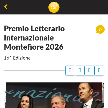
La
lettura
Premio Letterario
non
39
permette
Internazionale
di
Montefiore 2026
camminare,
ma
16^ Edizione
permette
di
respirare