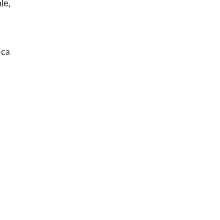
le,
ica