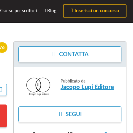
Inserisci un concorso
isorse per scrittori
Blog
76
CONTATTA
Pubblicato da
Jacopo Lupi Editore
C
O
N
D
I
SEGUI
V
I
D