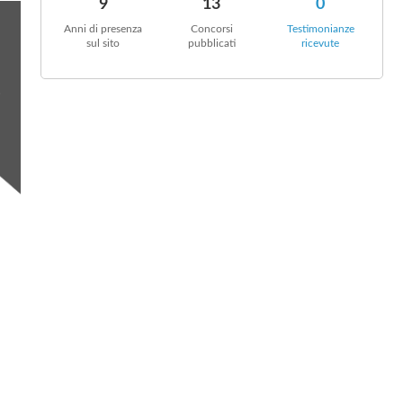
I
9
13
0
Anni di presenza
Concorsi
Testimonianze
sul sito
pubblicati
ricevute