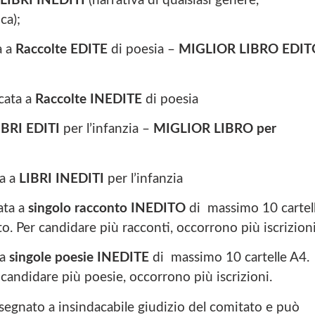
LIBRI INEDITI
(narrativa di qualsiasi genere,
ca);
a a
Raccolte EDITE
di poesia –
MIGLIOR LIBRO EDIT
cata a
Raccolte INEDITE
di poesia
IBRI EDITI
per l’infanzia –
MIGLIOR LIBRO per
a a
LIBRI INEDITI
per l’infanzia
ata a
singolo racconto INEDITO
di massimo 10 cartel
o. Per candidare più racconti, occorrono più iscrizioni
 a
singole poesie INEDITE
di massimo 10 cartelle A4.
 candidare più poesie, occorrono più iscrizioni.
segnato a insindacabile giudizio del comitato e può