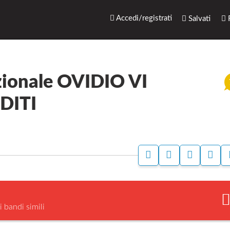
rari.net
Accedi/registrati
Salvati
R
zionale OVIDIO VI
EDITI
A
A
S
S
C
C
T
E
C
C
A
G
E
E
M
N
D
D
P
A
I
I
A
L
i bandi simili
P
P
A
E
E
B