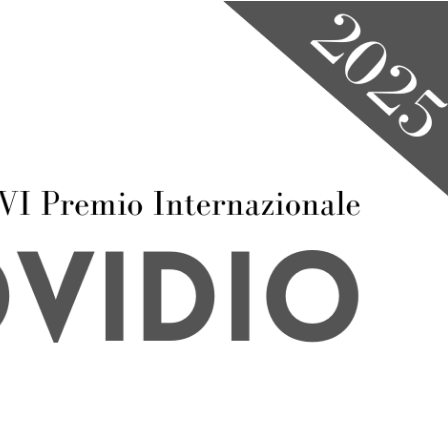
R
R
A
A
N
N
G
A
D
G
S
O
I
C
U
O
N
N
G
D
E
E
R
R
E
E
A
I
I
L
P
B
R
A
E
N
F
D
E
O
R
I
T
I