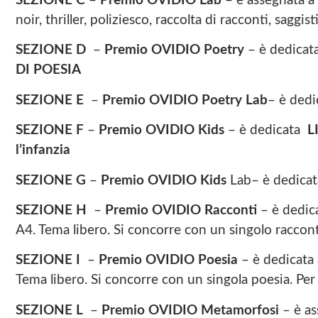
SEZIONE C
–
Premio OVIDIO Lab
– è assegnata a
noir, thriller, poliziesco, raccolta di racconti, saggisti
SEZIONE D
–
Premio OVIDIO Poetry
– è dedicat
DI POESIA
SEZIONE E
–
Premio OVIDIO Poetry Lab
– è dedi
SEZIONE F
–
Premio OVIDIO Kids
– è dedicata
L
l’infanzia
SEZIONE G
–
Premio OVIDIO Kids
Lab– è dedicat
SEZIONE H
–
Premio OVIDIO Racconti
– è dedic
A4. Tema libero. Si concorre con un singolo raccont
SEZIONE I
–
Premio OVIDIO Poesia
– è dedicata
Tema libero. Si concorre con un singola poesia. Per
SEZIONE L
–
Premio OVIDIO Metamorfosi
– è as