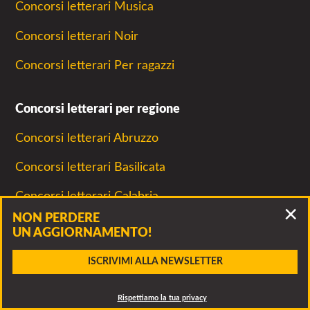
Concorsi letterari Musica
Concorsi letterari Noir
Concorsi letterari Per ragazzi
Concorsi letterari per regione
Concorsi letterari Abruzzo
Concorsi letterari Basilicata
Concorsi letterari Calabria
NON PERDERE
Concorsi letterari Campania
UN AGGIORNAMENTO!
Concorsi letterari Emilia Romagna
Accidenti, questo bando è scaduto!
ISCRIVIMI ALLA NEWSLETTER
Clicca per vedere altri bandi della stessa associazione o
Concorsi letterari Estero
SCARICA
ALLEGATO
CONTATTA
dei bandi simili
Rispettiamo la tua privacy