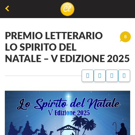
La
lettura
PREMIO LETTERARIO
non
8
permette
LO SPIRITO DEL
di
NATALE – V EDIZIONE 2025
camminare,
ma
permette
di
respirare