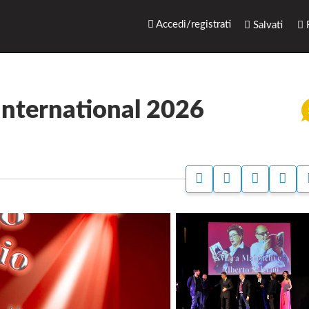
rari.net
Accedi/registrati
Salvati
R
International 2026
A
A
S
S
C
C
T
E
C
C
A
G
E
E
M
N
D
D
P
A
I
I
A
L
P
P
A
E
E
B
R
R
A
A
N
N
G
A
D