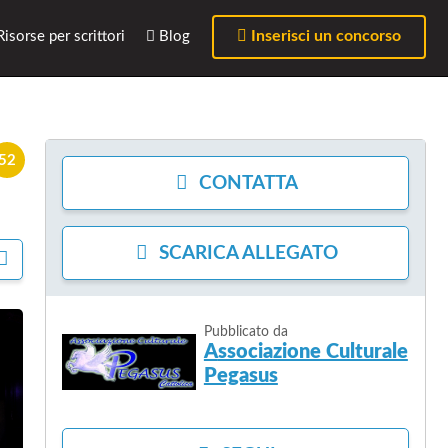
Inserisci un concorso
isorse per scrittori
Blog
52
CONTATTA
SCARICA
ALLEGATO
C
O
N
D
I
Pubblicato da
Associazione Culturale
V
I
Pegasus
D
I