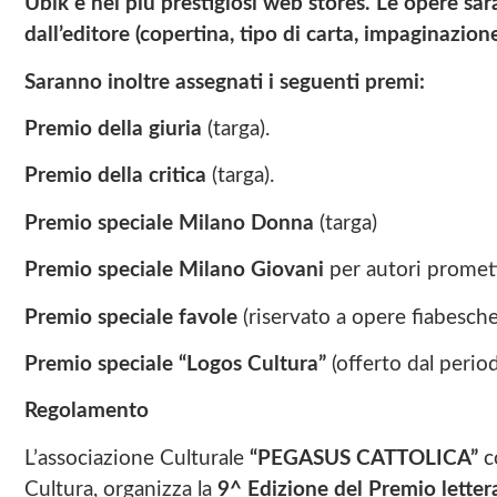
Ubik e nei più prestigiosi web stores. Le opere saran
dall’editore (copertina, tipo di carta, impaginazione
Saranno inoltre assegnati i seguenti premi:
Premio della giuria
(targa).
Premio della critica
(targa).
Premio speciale Milano Donna
(targa)
Premio speciale Milano Giovani
per autori promette
Premio speciale favole
(riservato a opere fiabesche 
Premio speciale “Logos Cultura”
(offerto dal period
Regolamento
L’associazione Culturale
“PEGASUS CATTOLICA”
c
Cultura, organizza la
9^ Edizione del Premio letter