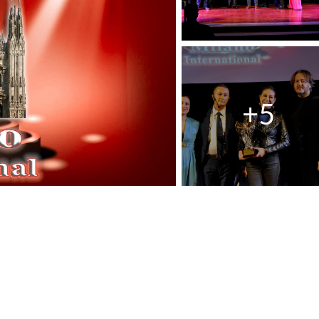
G
S
O
I
C
U
O
N
N
G
D
E
E
R
R
E
E
A
I
I
L
P
B
R
A
E
N
F
D
E
O
R
I
T
I