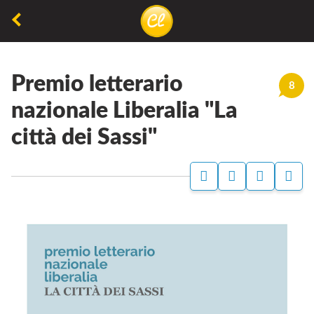
La
lettura
Premio letterario
non
8
permette
nazionale Liberalia "La
di
città dei Sassi"
camminare,
ma
permette
di
respirare