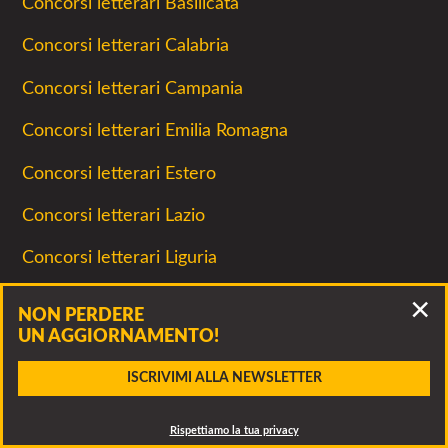
Concorsi letterari Basilicata
Concorsi letterari Calabria
Concorsi letterari Campania
Concorsi letterari Emilia Romagna
Concorsi letterari Estero
Concorsi letterari Lazio
Concorsi letterari Liguria
Concorsi letterari Lombardia
NON PERDERE
UN AGGIORNAMENTO!
Concorsi letterari Marche
Accidenti, questo bando è scaduto!
ISCRIVIMI ALLA NEWSLETTER
Concorsi letterari Online
Clicca per vedere altri bandi della stessa associazione o
CONTATTA
dei bandi simili
Concorsi letterari Piemonte
Rispettiamo la tua privacy