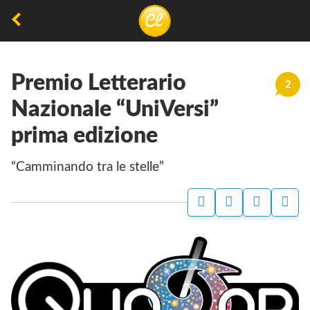
La
lettura
Premio Letterario
non
2
permette
Nazionale “UniVersi”
di
prima edizione
camminare,
ma
“Camminando tra le stelle”
permette
di
respirare