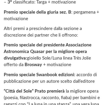
–
3°
classificato: Targa + motivazione
Premio speciale della giuria sez. B
: pergamena +
motivazione
Altri premi a prescindere dalla sezione a
discrezione dei partner che li offrono:
Premio speciale del presidente Associazione
Astronomica Quasar per la migliore opera
divulgativa:
gioiello Sole/Luna linea Très Jolie
offerto da
Brosway
+ motivazione
Premio speciale Swanbook edizioni:
accordo di
pubblicazione per un autore scelto dall’editore
“Città del Sole” Prato premierà
la migliore opera
(poesia, filastrocca, racconto, fiaba) per bambini e
ragazzi con “La luna in una stanza”, una vera luna