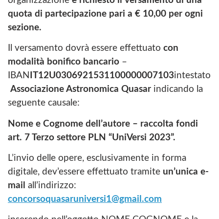
organizzazione
è richiesto il versamento di una
quota di partecipazione pari a € 10,00 per ogni
sezione.
Il versamento dovrà essere effettuato
con
modalità bonifico bancario
–
IBAN
IT12U0306921531100000007103
intestato
Associazione Astronomica Quasar
indicando la
seguente causale:
Nome e Cognome dell’autore – raccolta fondi
art. 7 Terzo settore PLN “UniVersi 2023”.
L’invio delle opere, esclusivamente in forma
digitale, dev’essere effettuato tramite
un’unica e-
mail
all’indirizzo:
concorsoquasaruniversi1@gmail.com