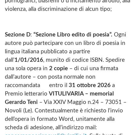
pornografici, blasfemi o d’incitamento all’odio, alla
violenza, alla discriminazione di alcun tipo;
Sezione D
:
“Sezione Libro edito di poesia”.
Ogni
autore può partecipare con un libro di poesia in
lingua italiana pubblicato a partire
dall’
1/01/2016
, munito di codice ISBN. Spedire
una sola opera in
2 copie
– di cui una firmata
dall’autore – con posta normale non
raccomandata entro il
31 ottobre 2026
a
Premio letterario
VITULIVARIA – memorial
Gerardo Teni
– Via XXIV Maggio n.24 – 73051 –
Novoli (Le). Contestualmente è richiesto l’invio
dell’opera in formato Word, unitamente alla
scheda di adesione, all’indirizzo mail: