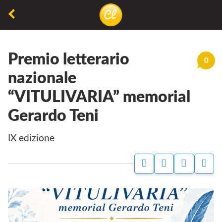
La
lettura
Premio letterario
non
0
permette
nazionale
di
“VITULIVARIA” memorial
camminare,
Gerardo Teni
ma
permette
IX edizione
di
respirare