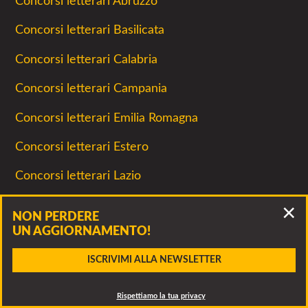
Concorsi letterari Abruzzo
Concorsi letterari Basilicata
Concorsi letterari Calabria
Concorsi letterari Campania
Concorsi letterari Emilia Romagna
Concorsi letterari Estero
Concorsi letterari Lazio
Concorsi letterari Liguria
NON PERDERE
UN AGGIORNAMENTO!
Concorsi letterari Lombardia
ISCRIVIMI ALLA NEWSLETTER
Concorsi letterari Marche
SCARICA
ALLEGATO
CONTATTA
Concorsi letterari Online
Rispettiamo la tua privacy