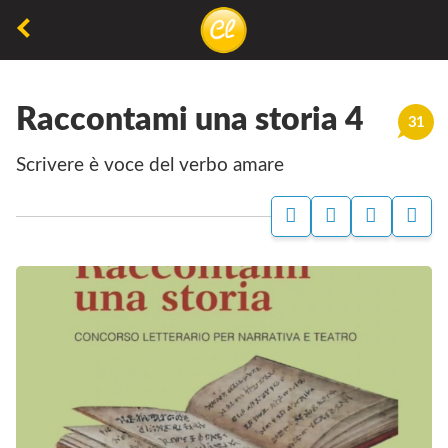
La
lettura
Raccontami una storia 4
non
31
permette
Scrivere è voce del verbo amare
di
camminare,
ma
permette
di
respirare