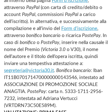
all’interno della pagina
Form d’iscrizione
,
attraverso
PayPal
(con carta di credito/debito o
account
PayPal
, commissioni
PayPal
a carico
dell’iscritto). In alternativa, e successivamente alla
compilazione e all’invio del
Form d’iscrizione
,
attraverso
bonifico bancario
o ricarica
PostePay
. In
caso di
bonifico
o
PostePay
, inserire nella causale il
nome del Premio (
Victoria 3.0
o V30), il nome
dell’autore e il titolo dell’opera iscritta, quindi
inviare una tempestiva attestazione a:
segreteria@victoria30.it
.
Bonifico bancario
: Iban
IT11B0701714700000000143546, intestato ad
ASSOCIAZIONE DI PROMOZIONE SOCIALE
ANAGTIA.
PostePay
: carta n. 5333-1711-2956-
7232, intestata ad Adriana Vertucci
(VRTDRN73C50E589M).