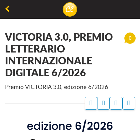
La
lettura
VICTORIA 3.0, PREMIO
non
0
permette
LETTERARIO
di
INTERNAZIONALE
camminare,
DIGITALE 6/2026
ma
permette
Premio VICTORIA 3.0, edizione 6/2026
di
respirare