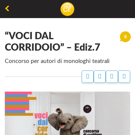
La
lettura
“VOCI DAL
non
8
permette
CORRIDOIO” – Ediz.7
di
Concorso per autori di monologhi teatrali
camminare,
ma
permette
di
respirare