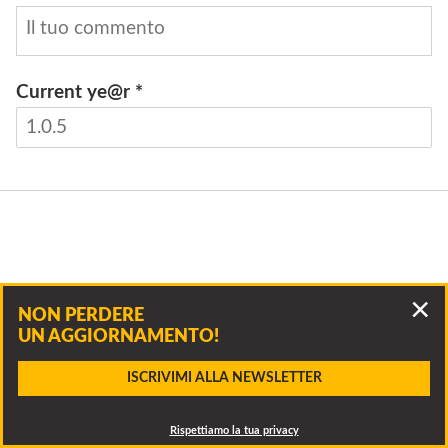
Current ye@r
*
INVIA
NON PERDERE
UN AGGIORNAMENTO!
Accidenti, questo bando è scaduto!
ISCRIVIMI ALLA NEWSLETTER
Clicca per vedere altri bandi della stessa associazione o
CONTATTA
dei bandi simili
Rispettiamo la tua privacy