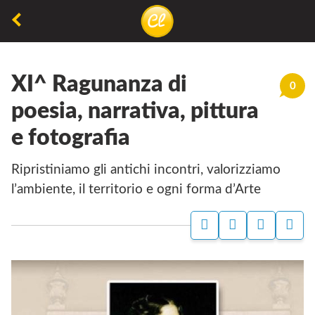
La
lettura
XI^ Ragunanza di
non
0
permette
poesia, narrativa, pittura
di
e fotografia
camminare,
ma
Ripristiniamo gli antichi incontri, valorizziamo
permette
l’ambiente, il territorio e ogni forma d’Arte
di
respirare