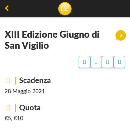
La
lettura
XIII Edizione Giugno di
non
3
permette
San Vigilio
di
camminare,
ma
permette
Scadenza
di
28 Maggio 2021
respirare
Quota
€5, €10