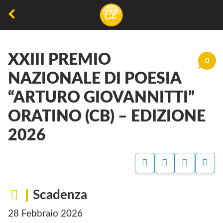
La
lettura
XXIII PREMIO
non
0
permette
NAZIONALE DI POESIA
di
“ARTURO GIOVANNITTI”
camminare,
ORATINO (CB) – EDIZIONE
ma
permette
2026
di
respirare
Scadenza
28 Febbraio 2026