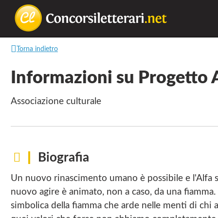
Concorsilette
La
Torna indietro
lettura
non
Informazioni su Progetto
permette
di
associazione culturale
camminare,
ma
permette
di
Biografia
respirare
Un nuovo rinascimento umano è possibile e l'Alfa s
nuovo agire è animato, non a caso, da una fiamma. 
simbolica della fiamma che arde nelle menti di chi 