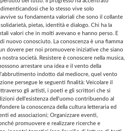
erduto del tutto. Il progresso ha accentrato
O
O
, dimenticandosi che lo stesso vive solo
O
G
K
E
avvive su fondamenta valoriali che sono il collante
D
T
 solidarietà, pietas, identità e dialogo. Chi ha la
I
T
P
O
ali valori che in molti avevano e hanno perso. E
R
A
nno di nuovo conosciuto. La conoscenza è una fiamma
O
L
 un dovere per noi promuovere iniziative che siano
G
F
E
A
a nostra società. Resistere è conoscere nella musica,
T
O
 possono arrestare una idea e il vento della
T
D
O
V
 l'abbrutimento indotto dal mediocre, quel vento
A
ione persegue le seguenti finalità: Veicolare il
L
F
raverso gli artisti, i poeti e gli scrittori che si
A
izioni dell'esistenza dell'uomo contribuendo al
O
D
dere la conoscenza della cultura letteraria ed
V
 enti ed associazioni; Organizzare eventi,
 nonché promuovere e realizzare ricerche e