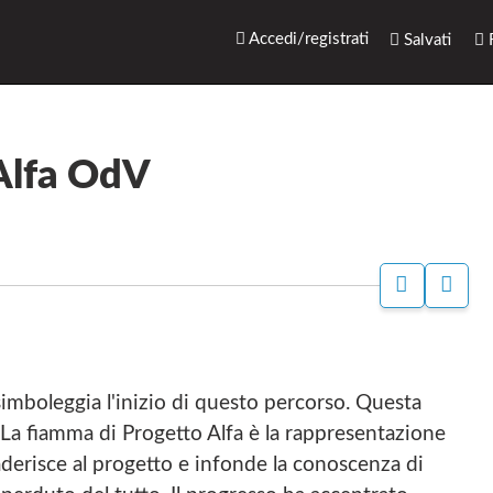
rari.net
Accedi/registrati
Salvati
R
 Alfa OdV
P
S
A
I
G
T
I
O
N
W
A
E
imboleggia l'inizio di questo percorso. Questa
F
B
A
D
La fiamma di Progetto Alfa è la rappresentazione
C
I
aderisce al progetto e infonde la conoscenza di
E
P
B
R