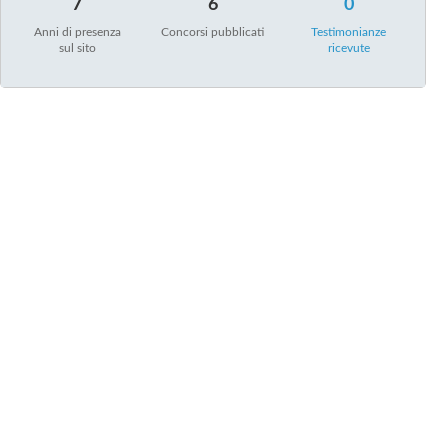
7
6
0
Anni di presenza
Concorsi pubblicati
Testimonianze
sul sito
ricevute