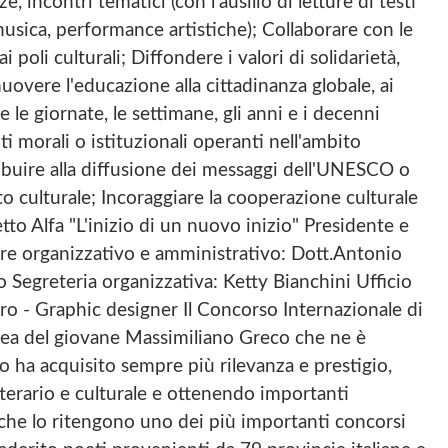
 incontri tematici (con l'ausilio di letture di testi
musica, performance artistiche); Collaborare con le
ai poli culturali; Diffondere i valori di solidarietà,
muovere l'educazione alla cittadinanza globale, ai
 le giornate, le settimane, gli anni e i decenni
i morali o istituzionali operanti nell'ambito
tribuire alla diffusione dei messaggi dell'UNESCO o
ito culturale; Incoraggiare la cooperazione culturale
etto Alfa "L'inizio di un nuovo inizio" Presidente e
re organizzativo e amministrativo: Dott.Antonio
 Segreteria organizzativa: Ketty Bianchini Ufficio
o - Graphic designer Il Concorso Internazionale di
dea del giovane Massimiliano Greco che ne è
io ha acquisito sempre più rilevanza e prestigio,
erario e culturale e ottenendo importanti
, che lo ritengono uno dei più importanti concorsi