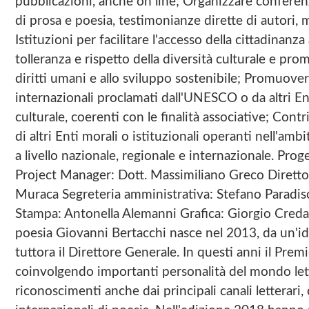
pubblicazioni, anche on line; Organizzare conferenze,
di prosa e poesia, testimonianze dirette di autori, 
Istituzioni per facilitare l'accesso della cittadinanza 
tolleranza e rispetto della diversità culturale e pro
diritti umani e allo sviluppo sostenibile; Promuovere
internazionali proclamati dall'UNESCO o da altri Ent
culturale, coerenti con le finalità associative; Con
di altri Enti morali o istituzionali operanti nell'amb
a livello nazionale, regionale e internazionale. Prog
Project Manager: Dott. Massimiliano Greco Diretto
Muraca Segreteria amministrativa: Stefano Paradiso
Stampa: Antonella Alemanni Grafica: Giorgio Credar
poesia Giovanni Bertacchi nasce nel 2013, da un'i
tuttora il Direttore Generale. In questi anni il Prem
coinvolgendo importanti personalità del mondo lett
riconoscimenti anche dai principali canali letterari