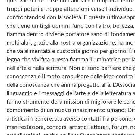
quei valori che forse non abbiamo completamente p
troppi poteri e troppe attenzioni verso l'individuo
confrontandosi con la società. E questa ultima sopr
che tiene uniti gli uomini l'uno con l'altro: bellezza,
fiamma dentro diviene portatore sano di fondament
molti altri, grazie alla nostra organizzazione, ha
che va alimentata e custodita giorno per giorno. È
legna che vivifica questa fiamma illuminatrice per l
nell'arte e nella scrittura. Non ci sono barriere che
conoscenza è il moto propulsore delle idee contro
della conoscenza che anima progetto alfa. L'Associaz
linguaggio e i messaggi dell'arte e della letteratura att
fanno strumento della mission di migliorare le cond
compimento di un nuovo rinascimento umano; Diffon
artistica in genere, attraverso contatti fra persone,
manifestazioni, concorsi artistici letterari, forum,