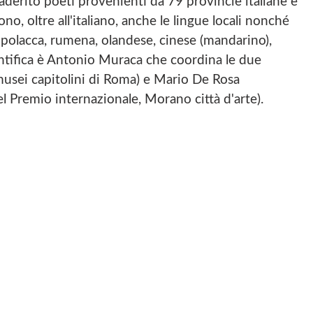
aderito poeti provenienti da 79 provincie italiane e
o, oltre all'italiano, anche le lingue locali nonché
a, polacca, rumena, olandese, cinese (mandarino),
entifica è Antonio Muraca che coordina le due
musei capitolini di Roma) e Mario De Rosa
l Premio internazionale, Morano città d'arte).