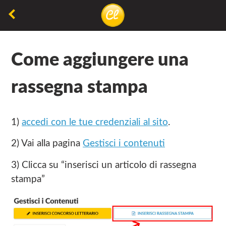
Torna
alla
La
Concorsiletterari.net
pagina
lettura
precedente
Come aggiungere una
non
permette
rassegna stampa
di
camminare,
ma
1)
accedi con le tue credenziali al sito
.
permette
2) Vai alla pagina
Gestisci i contenuti
di
respirare
3) Clicca su “inserisci un articolo di rassegna
stampa”