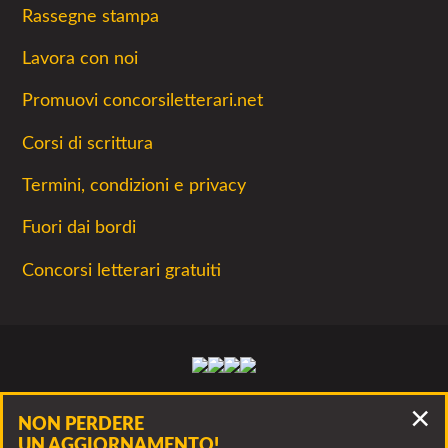
Rassegne stampa
Lavora con noi
Promuovi concorsiletterari.net
Corsi di scrittura
Termini, condizioni e privacy
Fuori dai bordi
Concorsi letterari gratuiti
Facebook
Twitter
Instagram
Youtube
La lettura non permette di camminare, ma
NON PERDERE
permette di respirare
UN AGGIORNAMENTO!