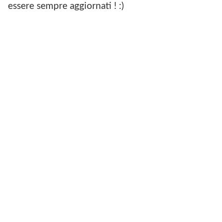
O
M
essere sempre aggiornati ! :)
O
U
K
N
D
E
I
C
C
A
O
S
M
A
U
R
N
Z
E
A
C
L
A
I
S
G
A
U
R
R
Z
E
A
L
I
G
U
R
E