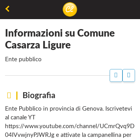
Torna
alla
La
Concorsiletterari.net
pagina
lettura
precedente
Informazioni su Comune
non
Casarza Ligure
permette
di
ente pubblico
camminare,
ma
P
S
A
I
permette
G
T
di
I
O
Biografia
N
respirare
A
E
Ente Pubblico in provincia di Genova. Iscrivetevi
F
B
A
D
al canale YT
C
I
https://www.youtube.com/channel/UCmrQvq9D
E
C
B
O
04IVvwjnyPJWRJg e attivate la campanellina per