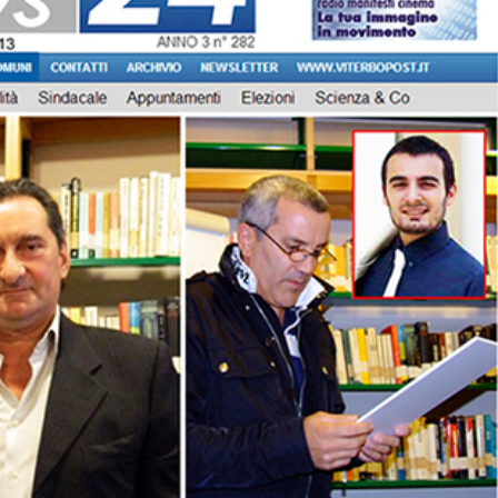
K
C
D
I
I
A
A
Z
S
I
S
O
O
N
C
E
I
C
A
U
Z
L
I
T
O
U
N
R
E
A
C
L
U
E
L
P
T
O
U
G
R
G
A
I
L
O