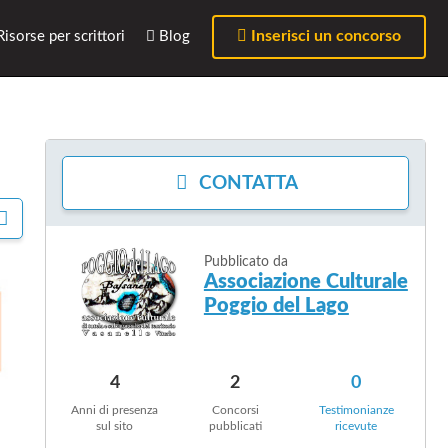
Inserisci un concorso
isorse per scrittori
Blog
CONTATTA
C
O
N
Pubblicato da
D
Associazione Culturale
I
Poggio del Lago
V
I
D
I
4
2
0
Anni di presenza
Concorsi
Testimonianze
sul sito
pubblicati
ricevute