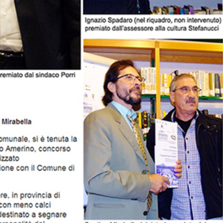
E
D
P
E
O
L
G
L
G
A
I
G
O
O
D
E
L
L
A
G
O