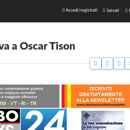
rari.net
Accedi/registrati
Salvati
R
va a Oscar Tison
S
P
S
T
A
I
A
G
T
M
I
O
P
N
W
A
A
E
F
B
A
D
C
I
E
A
B
S
O
S
O
O