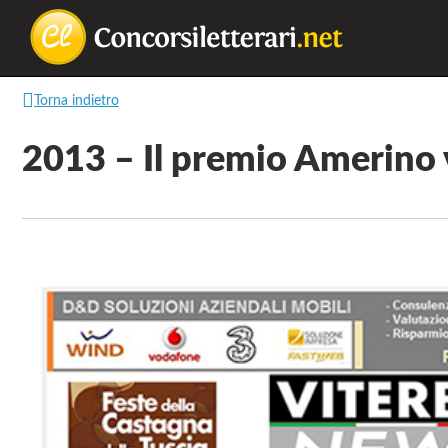
Concorsilette
La
Torna indietro
lettura
non
2013 – Il premio Amerino 
permette
di
camminare,
ma
permette
di
respirare