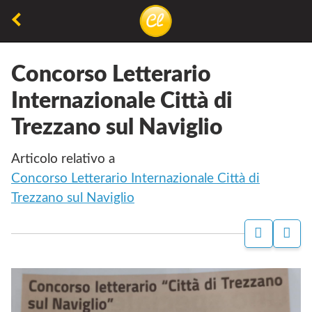
Torna
alla
La
Concorsiletterari.net
pagina
lettura
precedente
Concorso Letterario
non
Internazionale Città di
permette
Trezzano sul Naviglio
di
camminare,
Articolo relativo a
ma
Concorso Letterario Internazionale Città di
permette
Trezzano sul Naviglio
di
respirare
P
C
A
O
G
N
I
D
N
I
A
V
F
I