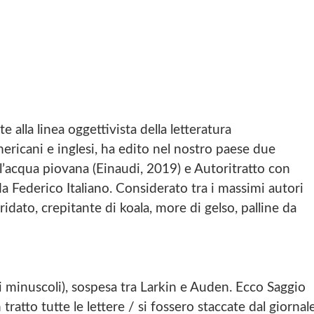
C
I
E
A
B
.
O
P
O
.
K
S
D
.
I
M
A
I
.
R
lla linea oggettivista della letteratura
P
A
ericani e inglesi, ha edito nel nostro paese due
.
S
ell’acqua piovana (Einaudi, 2019) e Autoritratto con
.
 Federico Italiano. Considerato tra i massimi autori
M
I
idato, crepitante di koala, more di gelso, palline da
R
A
ri minuscoli), sospesa tra Larkin e Auden. Ecco Saggio
ratto tutte le lettere / si fossero staccate dal giornal