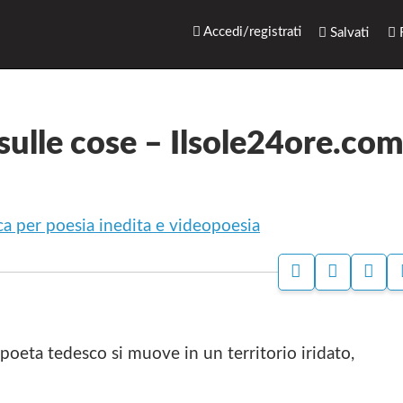
rari.net
Accedi/registrati
Salvati
R
sulle cose – Ilsole24ore.co
a per poesia inedita e videopoesia
S
P
S
T
A
I
A
G
T
M
I
O
P
N
W
 poeta tedesco si muove in un territorio iridato,
A
A
E
F
B
A
D