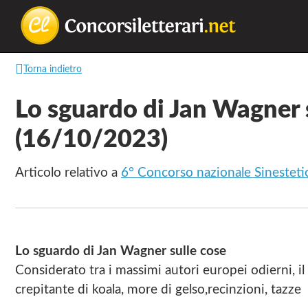
Concorsilette
La
Torna indietro
lettura
non
Lo sguardo di Jan Wagner 
permette
(16/10/2023)
di
camminare,
Articolo relativo a
6° Concorso nazionale Sinestetic
ma
permette
di
respirare
Lo sguardo di Jan Wagner sulle cose
Considerato tra i massimi autori europei odierni, il
crepitante di koala, more di gelso,recinzioni, tazze