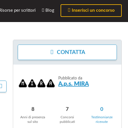
Inserisci un concorso
isorse per scrittori
Blog
m
CONTATTA
Pubblicato da
A.p.s. MIRA
C
O
N
D
I
8
7
0
V
Anni di presenza
Concorsi
Testimonianze
I
sul sito
pubblicati
ricevute
D