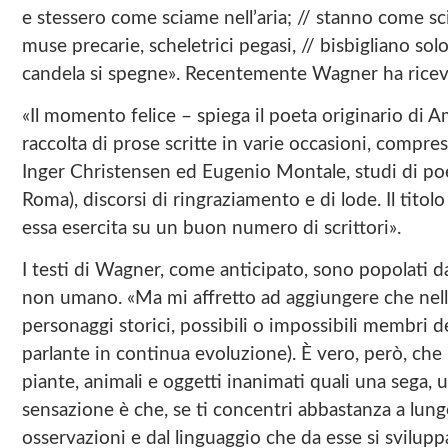
e stessero come sciame nell’aria; // stanno come sci
muse precarie, scheletrici pegasi, // bisbigliano solo
candela si spegne». Recentemente Wagner ha ricevut
«Il momento felice – spiega il poeta originario di A
raccolta di prose scritte in varie occasioni, compr
Inger Christensen ed Eugenio Montale, studi di po
Roma), discorsi di ringraziamento e di lode. Il titolo
essa esercita su un buon numero di scrittori».
I testi di Wagner, come anticipato, sono popolati da
non umano. «Ma mi affretto ad aggiungere che nell
personaggi storici, possibili o impossibili membri de
parlante in continua evoluzione). È vero, però, ch
piante, animali e oggetti inanimati quali una sega, u
sensazione è che, se ti concentri abbastanza a lungo 
osservazioni e dal linguaggio che da esse si svilup