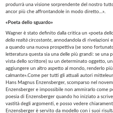
produrrà una visione sorprendente del nostro tutto.
ancor più che affrontandole in modo diretto…».
«Poeta dello sguardo»
Wagner è stato definito dalla critica un «poeta del
della realtà circostante
, annodandola di rivelazioni 
a quando una nuova prospettiva (se sono fortunato) 
letteratura questa sia una delle più grandi: se una p
vista dello scrittore) su un determinato oggetto, u
aggiungere un altro aspetto al mondo, renderlo pi
calmante».Come per tutti gli attuali autori mitteleu
Hans Magnus Enzensberger, scomparso nel novembre
Enzensberger e impossibile non ammirarlo come poet
poesia di Enzensberger quando ho iniziato a scrivere
vastità degli argomenti, e posso vedere chiaramen
Enzensberger è servito da modello con i suoi risu