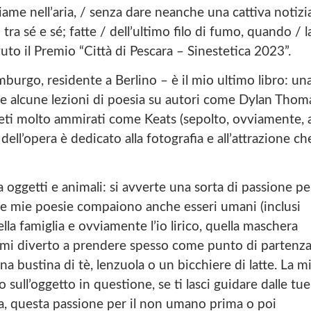
ame nell’aria, / senza dare neanche una cattiva notizia
 tra sé e sé; fatte / dell’ultimo filo di fumo, quando / l
o il Premio “Città di Pescara – Sinestetica 2023”.
mburgo, residente a Berlino – è il mio ultimo libro: un
ese alcune lezioni di poesia su autori come Dylan Thom
eti molto ammirati come Keats (sepolto, ovviamente, 
 dell’opera è dedicato alla fotografia e all’attrazione ch
 oggetti e animali: si avverte una sorta di passione per
e mie poesie compaiono anche esseri umani (inclusi
lla famiglia e ovviamente l’io lirico, quella maschera
e mi diverto a prendere spesso come punto di partenz
na bustina di tè, lenzuola o un bicchiere di latte. La m
sull’oggetto in questione, se ti lasci guidare dalle tue
pa, questa passione per il non umano prima o poi