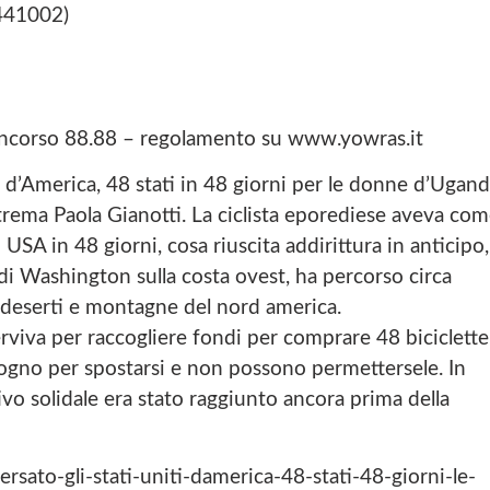
441002)
 Concorso 88.88 – regolamento su www.yowras.it
i d’America, 48 stati in 48 giorni per le donne d’Ugan
trema Paola Gianotti. La ciclista eporediese aveva co
 USA in 48 giorni, cosa riuscita addirittura in anticipo,
o di Washington sulla costa ovest, ha percorso circa
a deserti e montagne del nord america.
erviva per raccogliere fondi per comprare 48 biciclette
gno per spostarsi e non possono permettersele. In
ttivo solidale era stato raggiunto ancora prima della
ersato-gli-stati-uniti-damerica-48-stati-48-giorni-le-