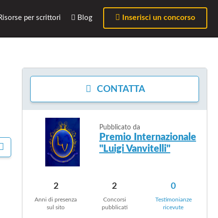
Inserisci un concorso
isorse per scrittori
Blog
CONTATTA
Pubblicato da
Premio Internazionale
C
"Luigi Vanvitelli"
O
N
D
I
2
2
0
V
Anni di presenza
Concorsi
Testimonianze
I
sul sito
pubblicati
ricevute
D