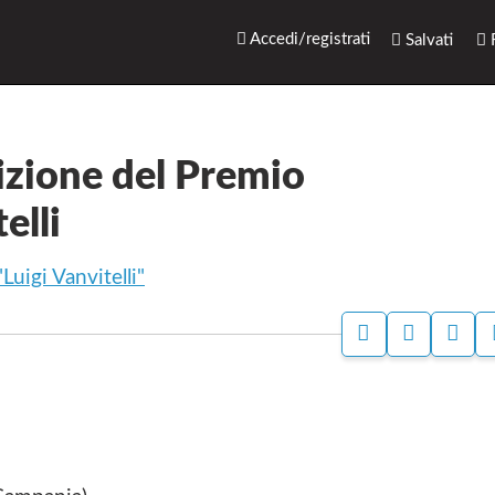
rari.net
Accedi/registrati
Salvati
R
izione del Premio
elli
Luigi Vanvitelli"
S
P
S
T
A
I
A
G
T
M
I
O
P
N
W
A
A
E
F
B
A
D