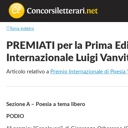
Concorsilette
La
Torna indietro
lettura
non
PREMIATI per la Prima Ed
permette
Internazionale Luigi Vanvit
di
camminare,
Articolo relativo a
Premio Internazionale di Poesia "
ma
permette
di
respirare
Sezione A – Poesia a tema libero
PODIO