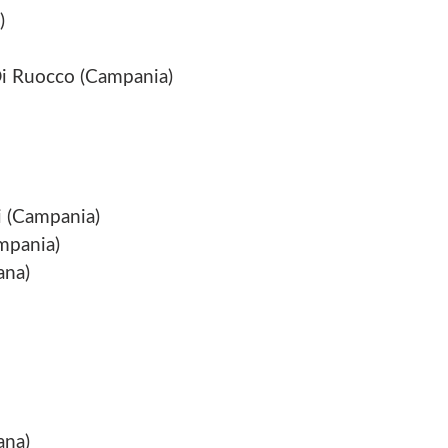
)
o Di Ruocco (Campania)
li (Campania)
ampania)
ana)
ana)