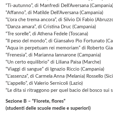
“Ti-autunno”, di Manfredi Dell’Aversana (Campania
“Affanno”, di Matilde Dell’Aversana (Campania)
“L’ora che trema ancora”, di Silvio Di Fabio (Abruzz
“Danza amara”, di Cristina Druc (Campania)
“Tre sorelle”, di Athena Fedele (Toscana)
“Il peso del mondo”, di Giansalvo Pio Fortunato (C
“Aqua in perpetuam rei memoriam” di Roberto Gian
“Frenesia”, di Marianna Iannarone (Campania)
“Un certo equilibrio” di Liliana Paisa (Marche)
“Viaggi di sangue” di Ignazio Riccio (Campania)
“L’assenza”, di Carmela Anna (Melania) Rossello (Sicil
“L’appello”, di Valerio Sernicoli (Lazio)
“Le dita si ritraggono per quel bacio del bosco sui su
Sezione B – “Florete, flores”
(studenti delle scuole medie e superiori)