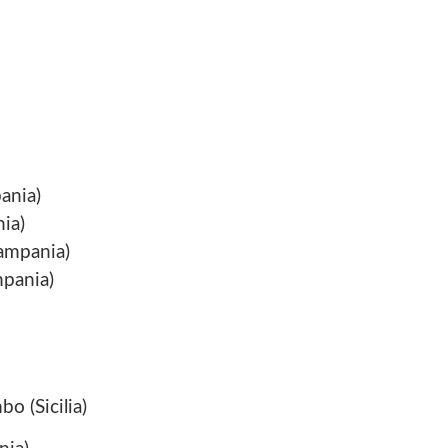
ania)
ia)
Campania)
mpania)
o (Sicilia)