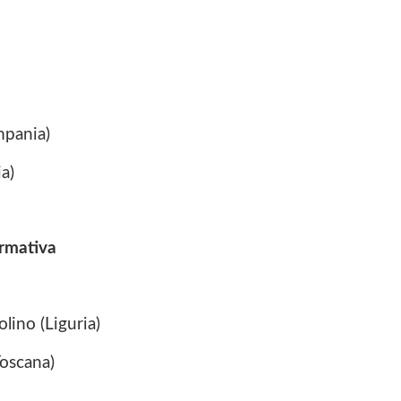
mpania)
a)
ormativa
lino (Liguria)
Toscana)